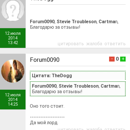
Forum0090
,
Stevie Troubleson
,
Cartma
n,
Благодарю за отзывы!
12 июля
2014
13:42
цитировать
жалоба
ответить
0
-
+
Forum0090
Цитата: TheDogg
Forum0090
,
Stevie Troubleson
,
Cartma
n,
Благодарю за отзывы!
12 июля
2014
14:25
Оно того стоит.
--------------------
Да мой лорд.
цитировать
жалоба
ответить