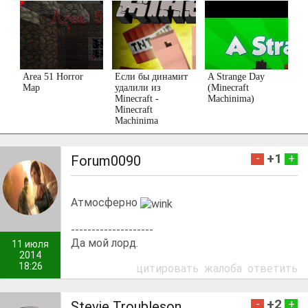
Area 51 Horror
Если бы динамит
A Strange Day
Map
удалили из
(Minecraft
Minecraft -
Machinima)
Minecraft
Machinima
+1
-
+
Forum0090
Атмосферно
--------------------
Да мой лорд.
11 июля
2014
18:26
цитировать
жалоба
ответить
+2
-
+
Stevie Troubleson