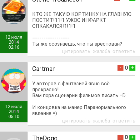
КТО ЖЕ ТАКУЮ КОРТИНКУ НА ГЛАВНУЮ
ПОСТИТ!11!1 УЖОС ИНФАРКТ
ОПКАКАЛСЯ!1!1!1
12 июля
--------------------
2014
Ты же осознаешь, что ты арестован?
02:16
цитировать
жалоба
ответить
0
-
+
Cartman
У авторов с фантазией явно всё
прекрасно!
Вам пора сценарии фильмов писать =D
12 июля
И концовка на манер Паранормального
2014
явления =)
05:10
цитировать
жалоба
ответить
0
-
+
TheDogg