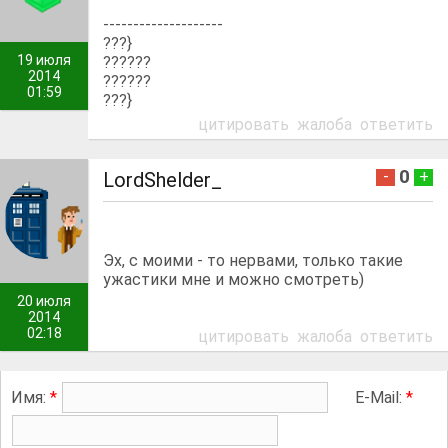
--------------------
???}
19 июля
??????
2014
??????
01:59
???}
цитировать
жалоба
ответить
0
-
+
LordShelder_
Эх, с моими - то нервами, только такие
ужастики мне и можно смотреть)
20 июля
2014
02:18
цитировать
жалоба
ответить
Имя:
*
E-Mail:
*