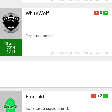
0
-
+
WhiteWolf
Страшновато!
18 июля
2014
17:51
цитировать
жалоба
ответить
+2
-
+
Emerald
Есть свои моменты : D