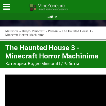
войти
Майнзон
»
Видео Minecraft
»
Работы
» The Haunted House 3 -
Minecraft Horror Machinima
The Haunted House 3 -
Minecraft Horror Machinima
Категория:
Видео Minecraft
/
Работы