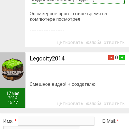
Он наверное просто свое время на
компютере посмотрел
--------------------
цитировать
жалоба
ответить
0
-
+
Legocity2014
Смешное видео! + создателю.
17 мая
2014
15:47
цитировать
жалоба
ответить
Имя:
*
E-Mail:
*