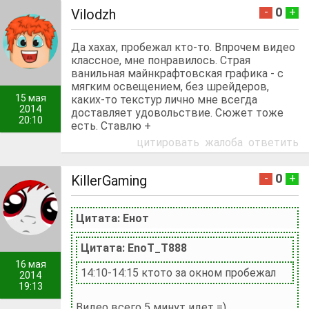
0
-
+
Vilodzh
Да хахах, пробежал кто-то. Впрочем видео
классное, мне понравилось. Страя
ванильная майнкрафтовская графика - с
мягким освещением, без шрейдеров,
15 мая
каких-то текстур лично мне всегда
2014
доставляет удовольствие. Сюжет тоже
20:10
есть. Ставлю +
цитировать
жалоба
ответить
0
-
+
KillerGaming
Цитата: Енот
Цитата: EnoT_T888
16 мая
14:10-14:15 ктото за окном пробежал
2014
19:13
Видео всего 5 минут идет =)