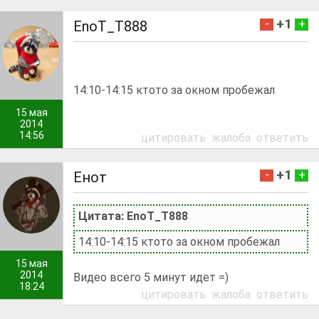
+1
-
+
EnoT_T888
14:10-14:15 ктото за окном пробежал
15 мая
2014
14:56
цитировать
жалоба
ответить
+1
-
+
Енот
Цитата: EnoT_T888
14:10-14:15 ктото за окном пробежал
15 мая
2014
Видео всего 5 минут идет =)
18:24
цитировать
жалоба
ответить