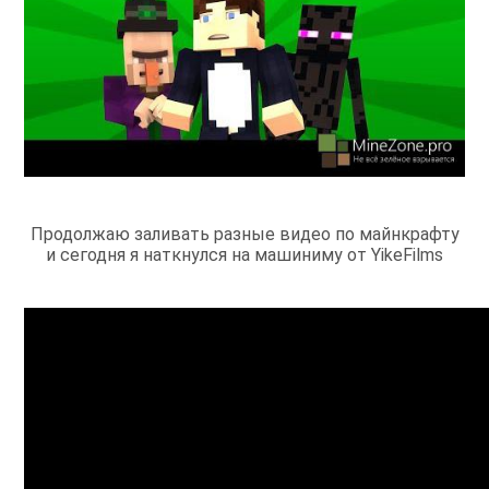
Продолжаю заливать разные видео по майнкрафту
и сегодня я наткнулся на машиниму от YikeFilms