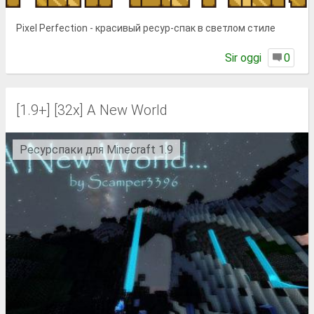
Pixel Perfection - красивый ресур-спак в светлом стиле
Sir oggi
0
[1.9+] [32x] A New World
Ресурспаки для Minecraft 1.9