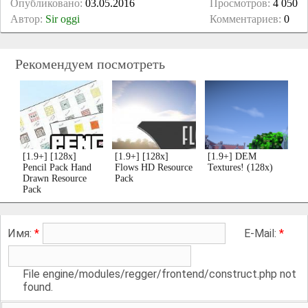
Опубликовано:
03.05.2016
Просмотров:
4 050
Автор:
Sir oggi
Комментариев:
0
Рекомендуем посмотреть
[1.9+] [128x]
[1.9+] [128x]
[1.9+] DEM
Pencil Pack Hand
Flows HD Resource
Textures! (128x)
Drawn Resource
Pack
Pack
Имя:
*
E-Mail:
*
File engine/modules/regger/frontend/construct.php not
found.