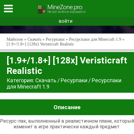
войти
Майнзон
»
Скачать
»
Ресурпаки
»
Ресурспаки для Minecraft 1.9
»
[1.9+/1.8+] [128x] Veristicraft Realistic
[1.9+/1.8+] [128x] Veristicraft
Realistic
Категория:
Скачать
/
Ресурпаки
/
Ресурспаки
для Minecraft 1.9
Описание
Ресурс-пак, выполненный в реалистичном плане, который
изменит в игре практически каждый предмет.