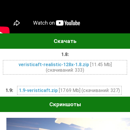
Скачать
1.8:
veristicaft-realistic-128x-1.8.zip
[11.45 Mb]
(cкачиваний: 333)
1.9:
1.9-veristicaft.zip
[17.69 Mb] (cкачиваний: 327)
Скриншоты