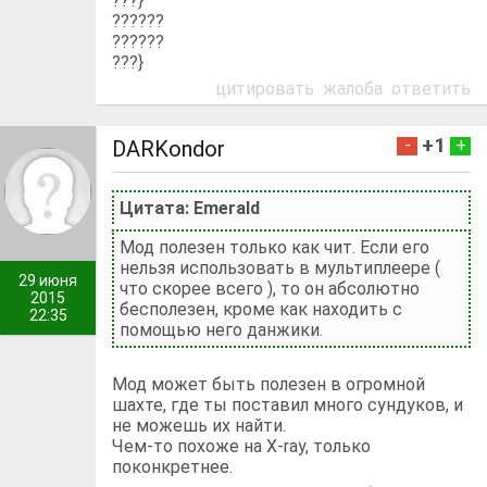
???}
??????
??????
???}
цитировать
жалоба
ответить
+1
-
+
DARKondor
Цитата: Emerald
Мод полезен только как чит. Если его
нельзя использовать в мультиплеере (
29 июня
что скорее всего ), то он абсолютно
2015
бесполезен, кроме как находить с
22:35
помощью него данжики.
Мод может быть полезен в огромной
шахте, где ты поставил много сундуков, и
не можешь их найти.
Чем-то похоже на X-ray, только
поконкретнее.