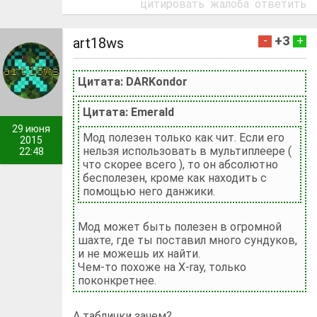
цитировать
жалоба
ответить
+3
-
+
art18ws
Цитата: DARKondor
Цитата: Emerald
29 июня
Мод полезен только как чит. Если его
2015
нельзя использовать в мультиплеере (
22:48
что скорее всего ), то он абсолютно
бесполезен, кроме как находить с
помощью него данжики.
Мод может быть полезен в огромной
шахте, где ты поставил много сундуков,
и не можешь их найти.
Чем-то похоже на X-ray, только
поконкретнее.
А таблички зачем?