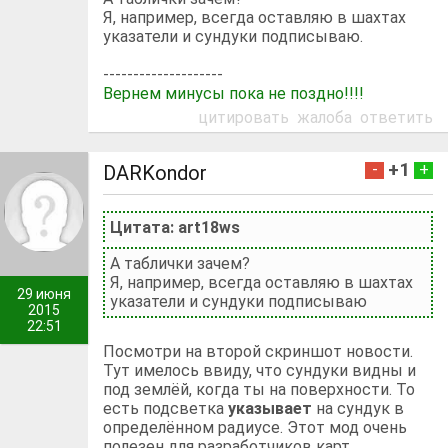
Я, например, всегда оставляю в шахтах
указатели и сундуки подписываю.
--------------------
Вернем минусы пока не поздно!!!!
цитировать
жалоба
ответить
+1
-
+
DARKondor
Цитата: art18ws
А таблички зачем?
Я, например, всегда оставляю в шахтах
29 июня
указатели и сундуки подписываю
2015
22:51
Посмотри на второй скриншот новости.
Тут имелось ввиду, что сундуки видны и
под землёй, когда ты на поверхности. То
есть подсветка
указывает
на сундук в
определённом радиусе. Этот мод очень
полезен для разработчиков карт.