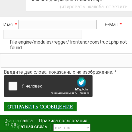
цитировать
жалоба
ответить
Имя:
*
E-Mail:
*
File engine/modules/regger/frontend/construct.php not
found.
Введите два слова, показанных на изображении:
*
Карта сайта
Правила пользования
20
Вниз
20
Обратная связь
Вс