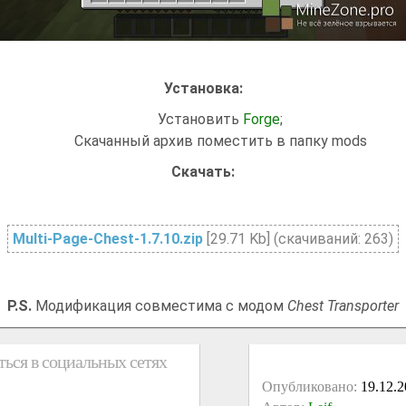
Установка:
Установить
Forge
;
Cкачанный архив поместить в папку mods
Cкачать:
Multi-Page-Chest-1.7.10.zip
[29.71 Kb] (cкачиваний: 263)
P.S.
Модификация совместима с модом
Chest Transporter
ься в социальных сетях
Опубликовано:
19.12.2