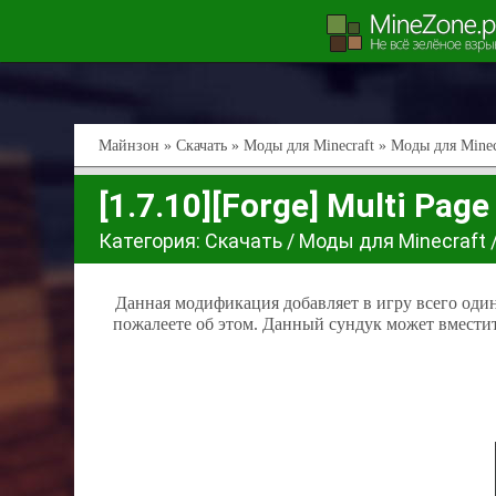
Майнзон
»
Скачать
»
Моды для Minecraft
»
Моды для Minec
[1.7.10][Forge] Multi Page
Категория:
Скачать
/
Моды для Minecraft
Данная модификация добавляет в игру всего один 
пожалеете об этом. Данный сундук может вместит