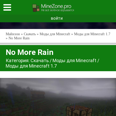
войти
Майнзон
»
Скачать
»
Моды для Minecraft
»
Моды для Minecraft 1.7
» No More Rain
No More Rain
Категория:
Скачать
/
Моды для Minecraft
/
Моды для Minecraft 1.7