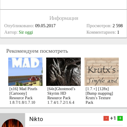
Информация
Опубликовано:
09.05.2017
Просмотров:
2 598
Автор:
Sir oggi
Комментариев:
1
Рекомендуем посмотреть
[x16] Mad Pixels
[64x]Ghostmod’s
[1.7.+] [128x]
[Cartoony]
Skyrim HD
[Bump mapping]
Resource Pack
Resource Pack
Krutx's Texture
1.8.7/1.8/1.7.10
1.7.4/1.7.2/1.6.4
Pack
+1
-
+
Nikto