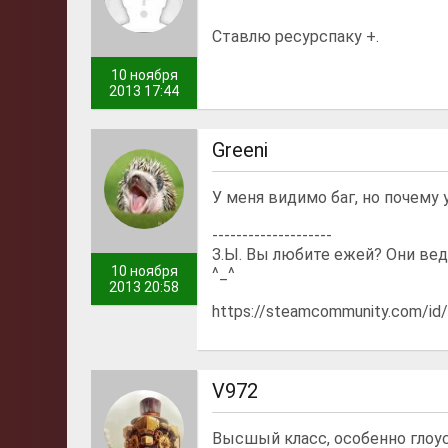
Ставлю ресурспаку +.
10 ноября
2013 17:44
Greeni
У меня видимо баг, но почему 
--------------------
З.Ы. Вы любите ежей? Они вед
10 ноября
^_^
2013 20:58
https://steamcommunity.com/
V972
Высшый класс, особенно глоус