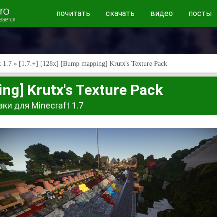
почитать
скачать
видео
посты
 1.7
» [1.7.+] [128x] [Bump mapping] Krutx's Texture Pack
ing] Krutx's Texture Pack
ки для Minecraft 1.7