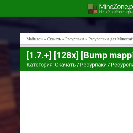
Майнзон
»
Скачать
»
Ресурпаки
»
Ресурспаки для Minecraft
[1.7.+] [128x] [Bump mapp
Категория:
Скачать
/
Ресурпаки
/
Ресурспа