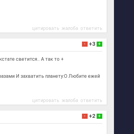
цитировать
жалоба
ответить
+3
-
+
стате светится... А так то +
бразами И захватить планету:O Любите ежей
цитировать
жалоба
ответить
+2
-
+