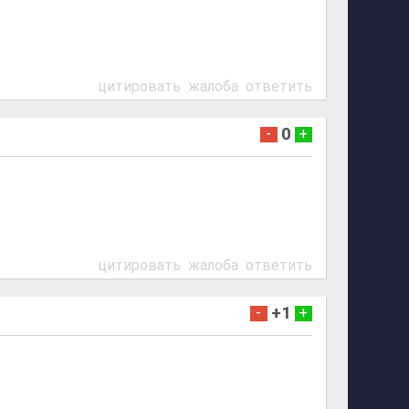
цитировать
жалоба
ответить
0
-
+
цитировать
жалоба
ответить
+1
-
+