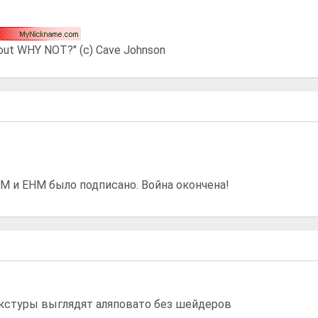
about WHY NOT?" (с) Cave Johnson
 и ЕНМ было подписано. Война окончена!
кстуры выглядят аляповато без шейдеров