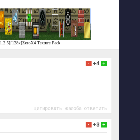
1.2.5][128x]ZeroX4 Texture Pack
+4
-
+
цитировать
жалоба
ответить
+3
-
+