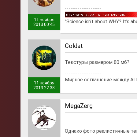
--------------------
11 ноября
"Science isn't about WHY? It's 
2013 00:45
Coldat
Текстуры размером 80 мб?
--------------------
Мирное соглашение между АПМ
11 ноября
2013 22:38
MegaZerg
Однако фото реалистичные те