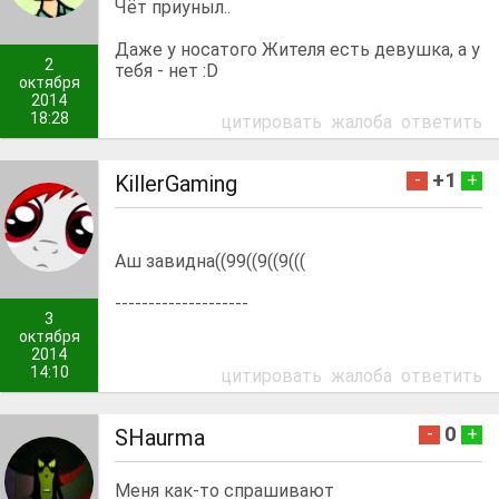
Чёт приуныл..
Даже у носатого Жителя есть девушка, а у
2
тебя - нет :D
октября
2014
18:28
цитировать
жалоба
ответить
+1
-
+
KillerGaming
Аш завидна((99((9((9(((
--------------------
3
октября
2014
14:10
цитировать
жалоба
ответить
0
-
+
SHaurma
Меня как-то спрашивают