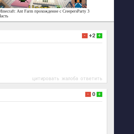
inecraft: Ant Farm прохождение с CreepersParty 3
Часть
+2
-
+
цитировать
жалоба
ответить
0
-
+