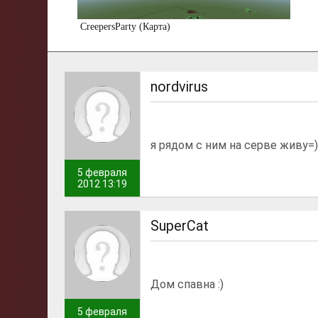
CreepersParty (Карта)
nordvirus
я рядом с ним на серве живу=))
5 февраля
2012 13:19
SuperCat
Дом спавна :)
5 февраля