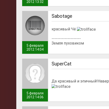
2012 13:32
Sabotage
красивый Чё
--------------------
Земля пуховиком
5 февраля
2012 14:04
SuperCat
Да красивый и эпичный!Наве
5 февраля
2012 14:06