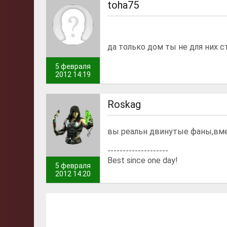
toha75
да только дом ты не для них 
5 февраля
2012 14:19
Roskag
вы реальн двинутые фаны,вмес
--------------------
Best since one day!
5 февраля
2012 14:20