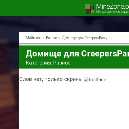
Майнзон
»
Разное
» Домище для CreepersParty
Домище для CreepersPar
Категория:
Разное
Слов нет, только скрины