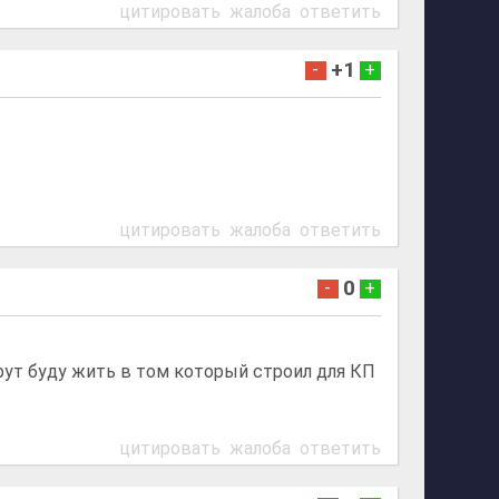
цитировать
жалоба
ответить
+1
-
+
цитировать
жалоба
ответить
0
-
+
рут буду жить в том который строил для КП
цитировать
жалоба
ответить