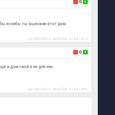
0
-
+
ло-бы еслибы ты выложил етот дом
цитировать
жалоба
ответить
0
-
+
ё и дом свой а не для них.
цитировать
жалоба
ответить