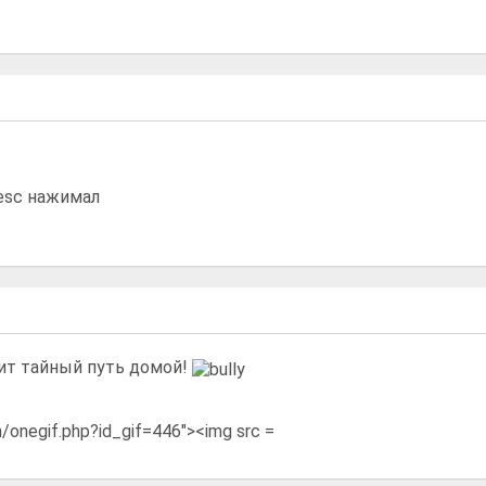
esc нажимал
нит тайный путь домой!
on/onegif.php?id_gif=446"><img src =