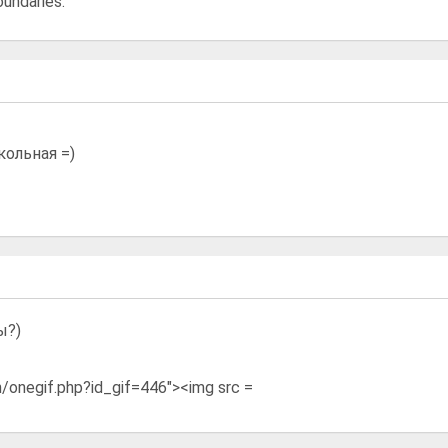
oundaries.
кольная =)
ы?)
on/onegif.php?id_gif=446"><img src =