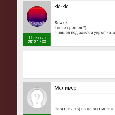
kis-kis
Sawrik
,
Ты её прошёл ?)
я нашёл под землёй укрытие, 
11 января
2012 17:33
Маливер
Норм так-то) но до рытья та