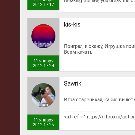
Breaking the law, you break the b
2012 17:17
kis-kis
Поиграл, и скажу, Игрушка при
Всем качать
11 января
2012 17:24
Sawrik
Игра старенькая, какие вылет
--------------------
<a href = "https://gifbox.ru/acti
11 января
2012 17:25