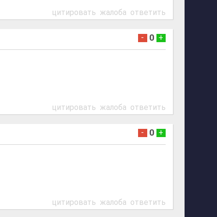
цитировать
жалоба
ответить
0
-
+
цитировать
жалоба
ответить
0
-
+
цитировать
жалоба
ответить