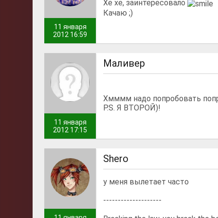
Хе хе, заинтересовало
Качаю ;)
11 января
2012 16:59
Маливер
Хмммм надо попробовать поп
P.S. Я ВТОРОЙ)!
11 января
2012 17:15
Shero
у меня вылетает часто
--------------------
11 января