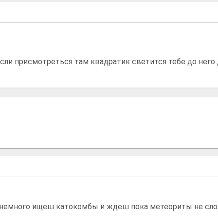
если присмотреться там квадратик светится тебе до него
м немного ищеш катокомбы и ждеш пока метеориты не сло