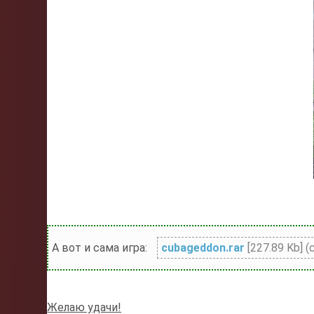
А вот и сама игра:
cubageddon.rar
[227.89 Kb] (
Желаю удачи!