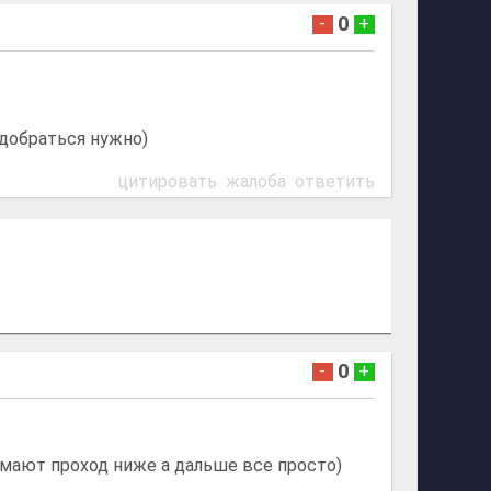
0
-
+
 добраться нужно)
цитировать
жалоба
ответить
0
-
+
мают проход ниже а дальше все просто)