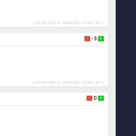
цитировать
жалоба
ответить
-3
-
+
цитировать
жалоба
ответить
0
-
+