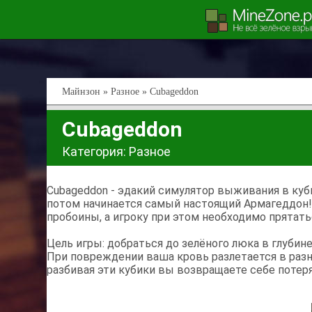
Майнзон
»
Разное
» Cubageddon
Cubageddon
Категория:
Разное
Cubageddon - эдакий симулятор выживания в куби
потом начинается самый настоящий Армагеддон!
пробоины, а игроку при этом необходимо прятать
Цель игры: добраться до зелёного люка в глубин
При повреждении ваша кровь разлетается в разн
разбивая эти кубики вы возвращаете себе потер