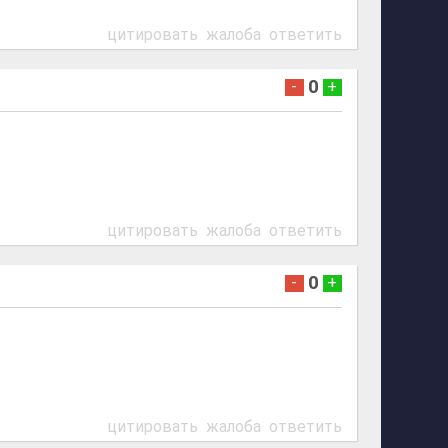
цитировать
жалоба
ответить
0
-
+
цитировать
жалоба
ответить
0
-
+
цитировать
жалоба
ответить