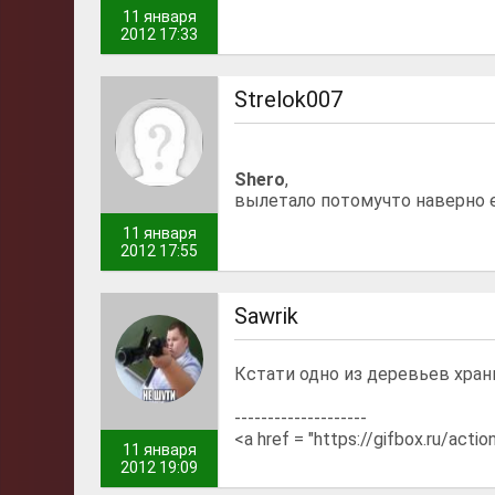
11 января
2012 17:33
Strelok007
Shero
,
вылетало потомучто наверно 
11 января
2012 17:55
Sawrik
Кстати одно из деревьев хра
--------------------
<a href = "https://gifbox.ru/acti
11 января
2012 19:09