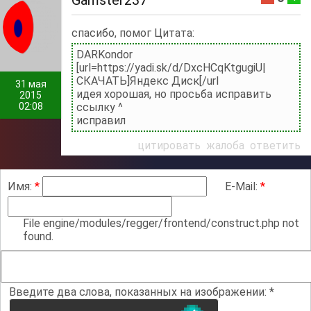
Gamster237
спасибо, помог Цитата:
DARKondor
[url=https://yadi.sk/d/DxcHCqKtgugiU|
СКАЧАТЬ]Яндекс Диск[/url
31 мая
идея хорошая, но просьба исправить
2015
02:08
ссылку ^
исправил
цитировать
жалоба
ответить
Имя:
*
E-Mail:
*
File engine/modules/regger/frontend/construct.php not
found.
Введите два слова, показанных на изображении:
*