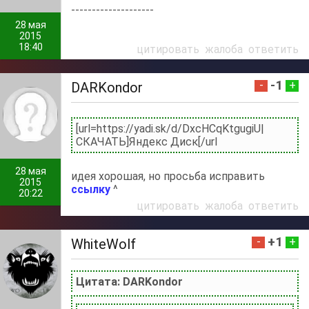
--------------------
28 мая
2015
18:40
цитировать
жалоба
ответить
-1
-
+
DARKondor
[url=https://yadi.sk/d/DxcHCqKtgugiU|
СКАЧАТЬ]Яндекс Диск[/url
28 мая
идея хорошая, но просьба исправить
2015
ссылку
^
20:22
цитировать
жалоба
ответить
+1
-
+
WhiteWolf
Цитата: DARKondor