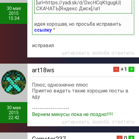
[url=https://yadi.sk/d/DxcHCqKtgugiU|
СКАЧАТЬ]Яндекс Диск[/url
30 мая
2015
15:34
идея хорошая, но просьба исправить
ссылку
^
исправил
цитировать
жалоба
ответить
+1
-
+
art18ws
Плюс, однозначно плюс
Приятно видеть такие хорошие посты в
аду
30 мая
--------------------
2015
Вернем минусы пока не поздно!!!!
22:42
цитировать
жалоба
ответить
0
-
+