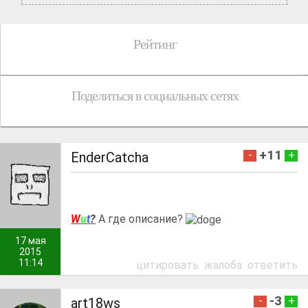
Рейтинг
Поделиться в социальных сетях
+11
-
+
EnderCatcha
W
u
t
?
А где описание?
17 мая
2015
11:14
цитировать
жалоба
ответить
-3
-
+
art18ws