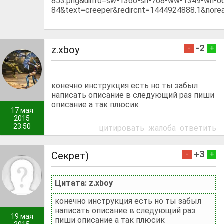
853.png&uinfo=sw-1366-sh-768-ww-1349-wh-6
84&text=creeper&redircnt=1444924888.1&nore
-2
-
+
z.xboy
конечно инструкция есть но ты забыл
написать описание в следующий раз пиши
описание а так плюсик
17 мая
2015
23:50
цитировать
жалоба
ответить
+3
-
+
Секрет)
Цитата: z.xboy
конечно инструкция есть но ты забыл
написать описание в следующий раз
19 мая
пиши описание а так плюсик