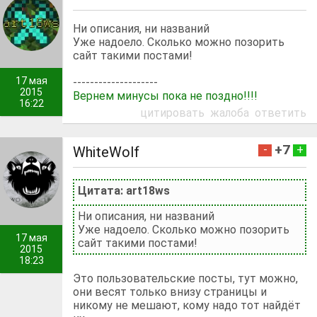
Ни описания, ни названий
Уже надоело. Сколько можно позорить
сайт такими постами!
17 мая
--------------------
2015
Вернем минусы пока не поздно!!!!
16:22
цитировать
жалоба
ответить
+7
-
+
WhiteWolf
Цитата: art18ws
Ни описания, ни названий
Уже надоело. Сколько можно позорить
17 мая
сайт такими постами!
2015
18:23
Это пользовательские посты, тут можно,
они весят только внизу страницы и
никому не мешают, кому надо тот найдёт