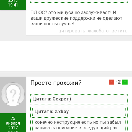
2015
19:41
ПЛЮС? это минуса не заслуживает! И
ваши дружеские поддержки не сделают
ваши посты лучше!
цитировать
жалоба
ответить
-2
-
+
Просто прохожий
Цитата: Секрет)
Цитата: z.xboy
25
конечно инструкция есть но ты забыл
января
написать описание в следующий раз
2017