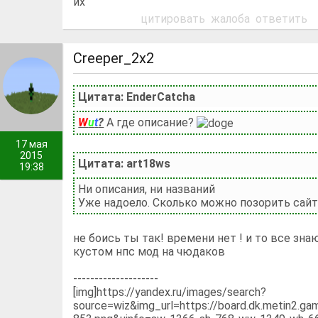
их
цитировать
жалоба
ответить
Creeper_2x2
Цитата: EnderCatcha
W
u
t
?
А где описание?
17 мая
2015
Цитата: art18ws
19:38
Ни описания, ни названий
Уже надоело. Сколько можно позорить сайт
не боись ты так! времени нет ! и то все зна
кустом нпс мод на чюдаков
--------------------
[img]https://yandex.ru/images/search?
source=wiz&img_url=
https://
board.dk.metin2.ga