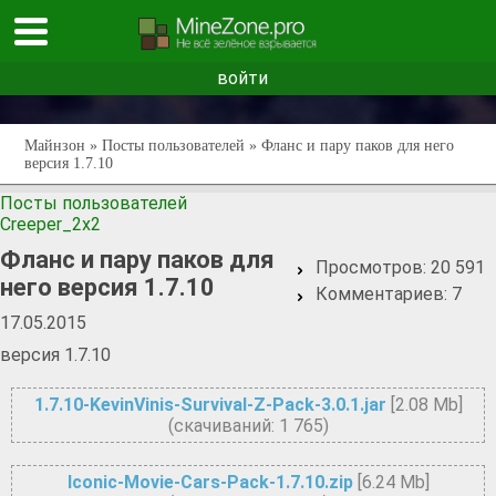
войти
Майнзон
»
Посты пользователей
» Фланс и пару паков для него
версия 1.7.10
Посты пользователей
Creeper_2x2
Фланс и пару паков для
Просмотров:
20 591
него версия 1.7.10
Комментариев:
7
17.05.2015
версия 1.7.10
1.7.10-KevinVinis-Survival-Z-Pack-3.0.1.jar
[2.08 Mb]
(cкачиваний: 1 765)
Iconic-Movie-Cars-Pack-1.7.10.zip
[6.24 Mb]