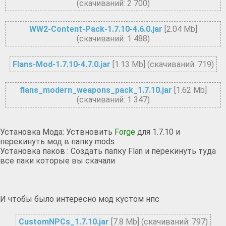
(cкачиваний: 2 700)
WW2-Content-Pack-1.7.10-4.6.0.jar
[2.04 Mb]
(cкачиваний: 1 488)
Flans-Mod-1.7.10-4.7.0.jar
[1.13 Mb] (cкачиваний: 719)
flans_modern_weapons_pack_1.7.10.jar
[1.62 Mb]
(cкачиваний: 1 347)
Установка Мода: Уствновить
Forge
для 1.7.10 и
перекинуть мод в папку mods
Установка паков : Создать папку Flan и перекинуть туда
все паки которые вы скачали
И чтобы было интересно мод кустом нпс
CustomNPCs_1.7.10.jar
[7.8 Mb] (cкачиваний: 797)