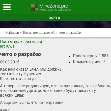
войти
Майнзон
»
Посты пользователей
» чето о разрабах
Посты пользователей
art18ws
чето о разрабах
Просмотров:
1 581
Комментариев:
5
09.03.2015
Как нам сказал Бчёл, мы должны
тестить эту функцию
Я ее тестю типо да
А теперь я ее редактирую, это оч прикольна, тока я боюсь,
что какие-нибудь агро-шкальники будут писать тут
всякий шлак
А еще минус то, что нет картинки
а хотя