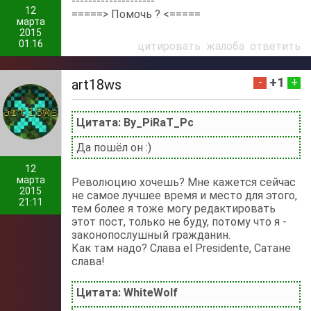
--------------------
12
=====> Помочь ? <=====
марта
2015
01:16
цитировать
жалоба
ответить
+1
-
+
art18ws
Цитата: By_PiRaT_Pc
Да пошёл он :)
12
марта
Революцию хочешь? Мне кажется сейчас
2015
не самое лучшее время и место для этого,
21:11
тем более я тоже могу редактировать
этот пост, только не буду, потому что я -
законопослушный гражданин.
Как там надо? Слава el Presidente, Сатане
слава!
Цитата: WhiteWolf