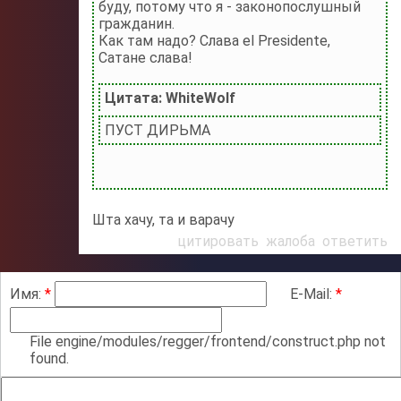
буду, потому что я - законопослушный
гражданин.
Как там надо? Слава el Presidente,
Сатане слава!
Цитата: WhiteWolf
ПУСТ ДИРЬМА
Шта хачу, та и варачу
цитировать
жалоба
ответить
Имя:
*
E-Mail:
*
File engine/modules/regger/frontend/construct.php not
found.