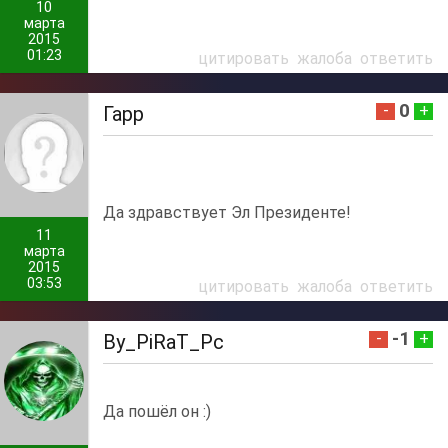
10
марта
2015
01:23
цитировать
жалоба
ответить
0
-
+
Гарр
Да здравствует Эл Президенте!
11
марта
2015
03:53
цитировать
жалоба
ответить
-1
-
+
By_PiRaT_Pc
Да пошёл он :)