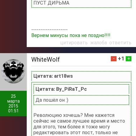
ПУСТ ДИРЬМА
--------------------
Вернем минусы пока не поздно!!!!
цитировать
жалоба
ответить
+1
-
+
WhiteWolf
Цитата: art18ws
Цитата: By_PiRaT_Pc
25
Да пошёл он :)
марта
2015
01:51
Революцию хочешь? Мне кажется
сейчас не самое лучшее время и место
для этого, тем более я тоже могу
редактировать этот пост, только не