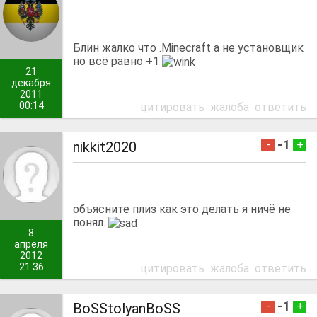
Блин жалко что .Minecraft а не установщик
но всё равно +1
21
декабря
2011
00:14
цитировать
жалоба
ответить
-1
-
+
nikkit2020
объясните плиз как это делать я ничё не
понял.
8
апреля
2012
21:36
цитировать
жалоба
ответить
-1
-
+
BoSStolyanBoSS