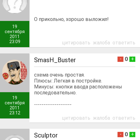
О прикольно, хорошо выложил!
19
сентября
2011
23:09
цитировать
жалоба
ответить
0
-
+
SmasH_Buster
схема очень простая.
Плюсы: Легкая в постройке.
Минусы: кнопки ввода расположены
последовательно.
19
сентября
--------------------
2011
23:12
цитировать
жалоба
ответить
0
-
+
Sculptor