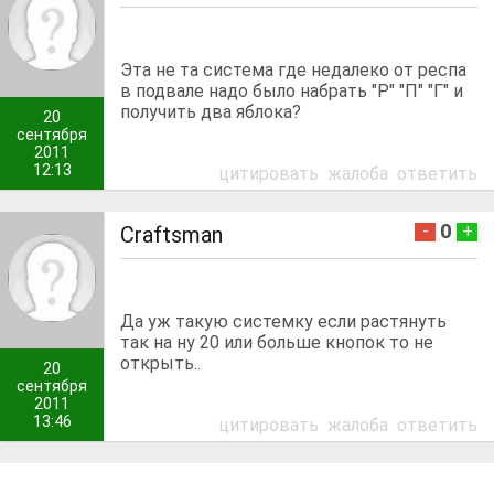
Эта не та система где недалеко от респа
в подвале надо было набрать "Р" "П" "Г" и
получить два яблока?
20
сентября
2011
12:13
цитировать
жалоба
ответить
0
-
+
Craftsman
Да уж такую системку если растянуть
так на ну 20 или больше кнопок то не
открыть..
20
сентября
2011
13:46
цитировать
жалоба
ответить