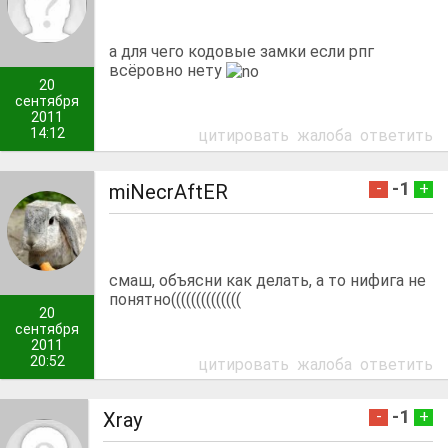
а для чего кодовые замки если рпг
всёровно нету
20
сентября
2011
14:12
цитировать
жалоба
ответить
-1
-
+
miNecrAftER
смаш, объясни как делать, а то нифига не
понятно((((((((((((((
20
сентября
2011
20:52
цитировать
жалоба
ответить
-1
-
+
Xray