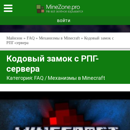
войти
Майнзон
»
FAQ
»
Механизмы в Minecraft
» Кодовый замок с
РПГ-сервера
Кодовый замок с РПГ-
сервера
Категория:
FAQ
/
Механизмы в Minecraft