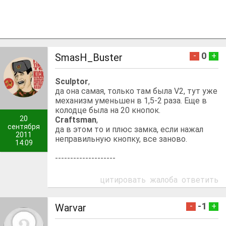
0
-
+
SmasH_Buster
Sculptor
,
да она самая, только там была V2, тут уже
механизм уменьшен в 1,5-2 раза. Еще в
колодце была на 20 кнопок.
20
Craftsman
,
сентября
да в этом то и плюс замка, если нажал
2011
неправильную кнопку, все заново.
14:09
--------------------
цитировать
жалоба
ответить
-1
-
+
Warvar