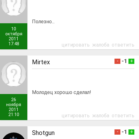
Полезно...
10
октября
2011
17:48
цитировать
жалоба
ответить
-1
-
+
Mirtex
Молодец хорошо сделал!
26
ноября
2011
21:10
цитировать
жалоба
ответить
-1
-
+
Shotgun