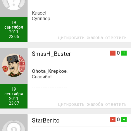
Класс!
Супппер.
19
сентября
2011
23:06
цитировать
жалоба
ответить
0
-
+
SmasH_Buster
Ohota_Krepkoe
,
Спасибо!
--------------------
19
сентября
2011
23:07
цитировать
жалоба
ответить
0
-
+
StarBenito