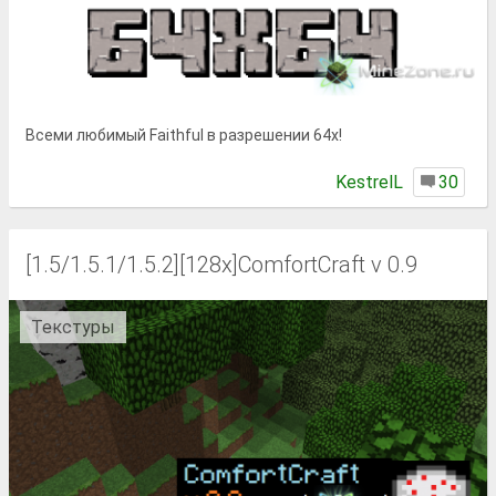
Всеми любимый Faithful в разрешении 64x!
KestrelL
30
[1.5/1.5.1/1.5.2][128x]ComfortCraft v 0.9
Текстуры