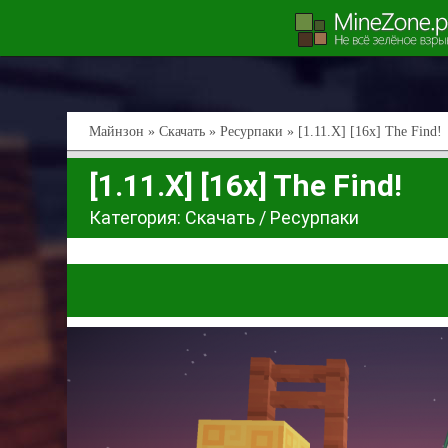
Майнзон
»
Скачать
»
Ресурпаки
» [1.11.X] [16x] The Find!
[1.11.X] [16x] The Find!
Категория:
Скачать
/
Ресурпаки