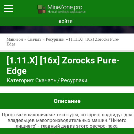
войти
Майнзон
»
Скачать
»
Ресурпаки
» [1.11.X] [16x] Zorocks Pure-
Edge
[1.11.X] [16x] Zorocks Pure-
Edge
Категория:
Скачать
/
Ресурпаки
Описание
Простые и лаконичные текстуры, которые подойдут для
владельцев малопроизводительных машин. "Ничего
лишнего" - главный девиз этого ресурс-пака.