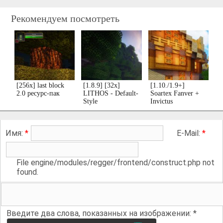
Рекомендуем посмотреть
[256x] last block
[1.8.9] [32x]
[1.10./1.9+]
2.0 ресурс-пак
LITHOS - Default-
Soartex Fanver +
Style
Invictus
Имя:
*
E-Mail:
*
File engine/modules/regger/frontend/construct.php not
found.
Введите два слова, показанных на изображении:
*