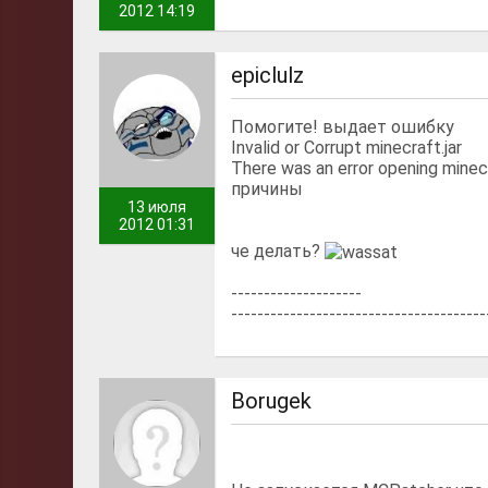
2012 14:19
epiclulz
Помогите! выдает ошибку
Invalid or Corrupt minecraft.jar
There was an error opening minec
причины
13 июля
2012 01:31
че делать?
--------------------
---------------------------------------
Borugek