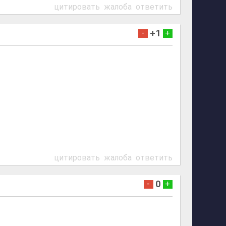
цитировать
жалоба
ответить
+1
-
+
цитировать
жалоба
ответить
0
-
+