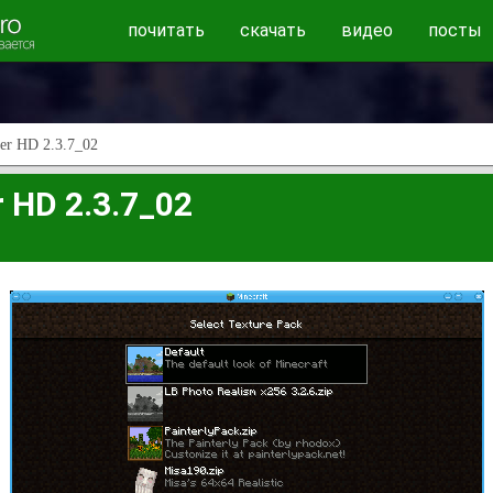
почитать
скачать
видео
посты
er HD 2.3.7_02
 HD 2.3.7_02