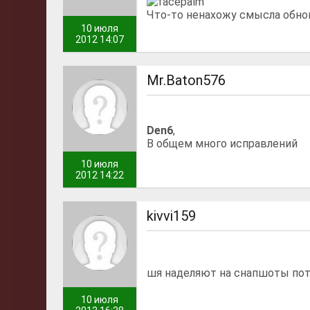
Что-то ненахожу смысла обнов
10 июля
2012 14:07
Mr.Baton576
Den6
,
В общем много исправлений
10 июля
2012 14:22
kivvi159
шя наделяют на снапшоты потом
10 июля