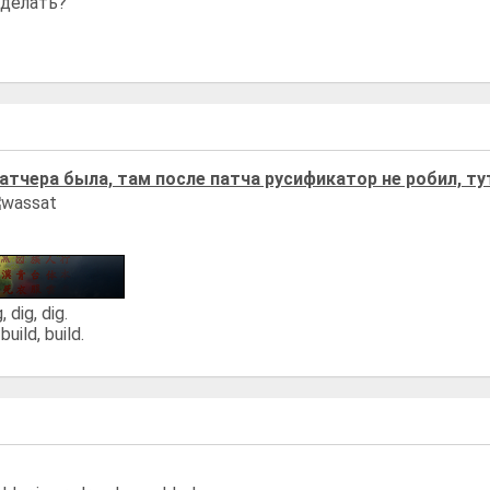
 делать?
атчера была, там после патча русификатор не робил, ту
, dig, dig.
build, build.