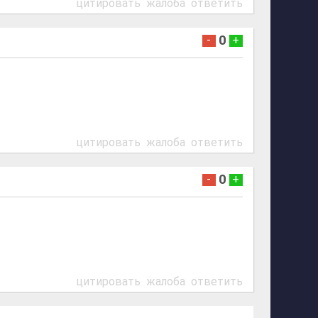
цитировать
жалоба
ответить
0
-
+
цитировать
жалоба
ответить
0
-
+
цитировать
жалоба
ответить