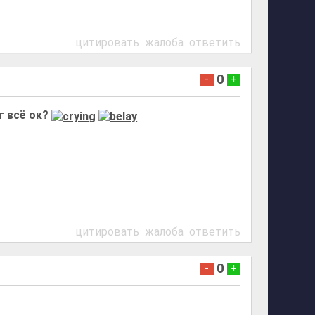
цитировать
жалоба
ответить
0
-
+
т всё ок?
цитировать
жалоба
ответить
0
-
+