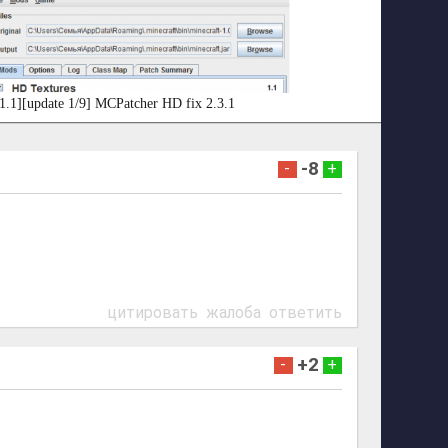
1.1][update 1/9] MCPatcher HD fix 2.3.1
-8
-
+
цитировать
жалоба
ответить
+2
-
+