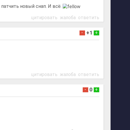
 патчить новый снап. И всё.
цитировать
жалоба
ответить
+1
-
+
цитировать
жалоба
ответить
0
-
+