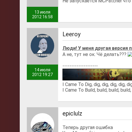
Не запускается MCPatcher что
13 июля
2012 16:58
Leeroy
Люди! У меня другая версия п
А не, тут не ок. Чё делать???
--------------------
14 июля
2012 19:27
I Came To Dig, dig, dig, dig, dig, dig
I Came To Build, build, build, build, 
epiclulz
Теперь другая ошибка