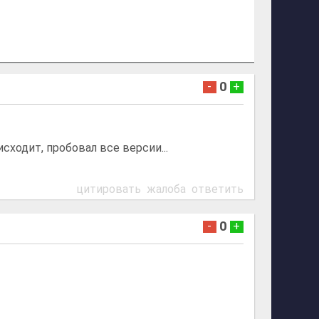
0
-
+
исходит, пробовал все версии...
цитировать
жалоба
ответить
0
-
+