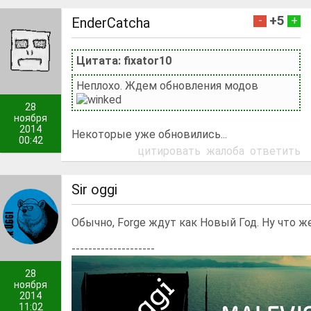
+5
-
+
EnderCatcha
Цитата: fixator10
Неплохо. Ждем обновления модов
28
ноября
2014
Некоторые уже обновились...
00:42
цитировать
жалоба
ответить
Sir oggi
Обычно, Forge ждут как Новый Год. Ну что ж
--------------------
28
ноября
2014
11:02