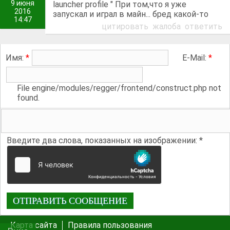
9 июня
launcher profile " При том,что я уже
2016
запускал и играл в майн... бред какой-то
14:47
цитировать
жалоба
ответить
Имя:
*
E-Mail:
*
File engine/modules/regger/frontend/construct.php not
found.
Введите два слова, показанных на изображении:
*
Карта сайта
Правила пользования
20