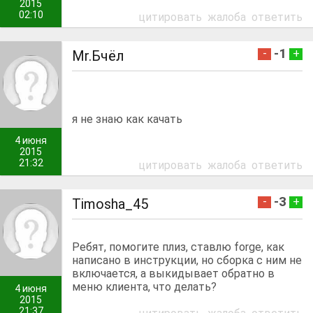
2015
02:10
цитировать
жалоба
ответить
-1
-
+
Мr.Бчёл
я не знаю как качать
4 июня
2015
21:32
цитировать
жалоба
ответить
-3
-
+
Timosha_45
Ребят, помогите плиз, ставлю forge, как
написано в инструкции, но сборка с ним не
включается, а выкидывает обратно в
меню клиента, что делать?
4 июня
2015
21:37