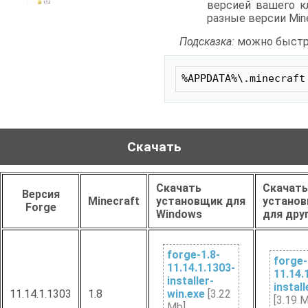
версией вашего кл
разные версии Mine
Подсказка:
можно быстро
СКОПИРОВАТЬ
%APPDATA%\.minecraft
Скачать
Скачать
Скачать
Версия
Minecraft
установщик для
устано
Forge
Windows
для дру
forge-1.8-
forge-
11.14.1.1303-
11.14.
installer-
install
11.14.1.1303
1.8
win.exe
[3.22
[3.19 
Mb]