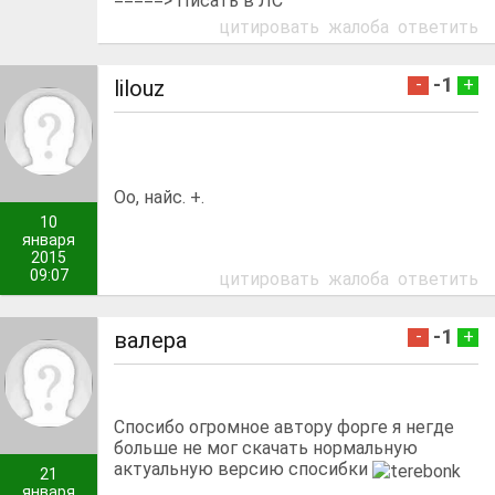
=====> Писать в ЛС
цитировать
жалоба
ответить
-1
-
+
lilouz
Оо, найс. +.
10
января
2015
09:07
цитировать
жалоба
ответить
-1
-
+
валера
Спосибо огромное автору форге я негде
больше не мог скачать нормальную
актуальную версию спосибки
21
января