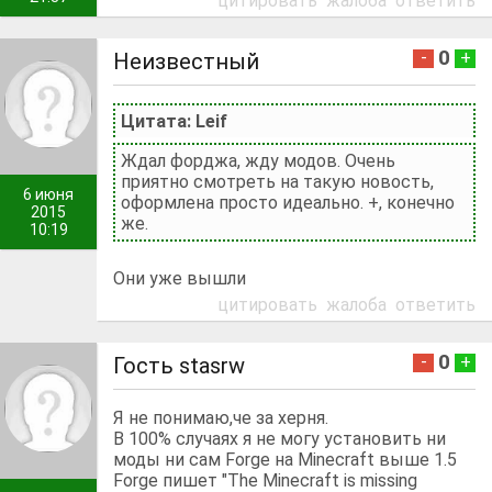
цитировать
жалоба
ответить
0
-
+
Неизвестный
Цитата: Lеif
Ждал форджа, жду модов. Очень
приятно смотреть на такую новость,
6 июня
оформлена просто идеально. +, конечно
2015
же.
10:19
Они уже вышли
цитировать
жалоба
ответить
0
-
+
Гость stasrw
Я не понимаю,че за херня.
В 100% случаях я не могу установить ни
моды ни сам Forge на Minecraft выше 1.5
Forge пишет "The Minecraft is missing