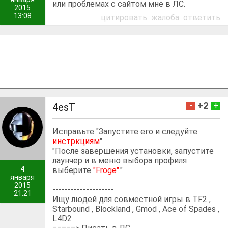
или проблемах с сайтом мне в ЛС.
2015
13:08
цитировать
жалоба
ответить
+2
-
+
4esT
Исправьте "Запустите его и следуйте
инстркциям
"
"После завершения установки, запустите
лаунчер и в меню выбора профиля
4
выберите
"Froge".
"
января
2015
--------------------
21:21
Ищу людей для совместной игры в TF2 ,
Starbound , Blockland , Gmod , Ace of Spades ,
L4D2