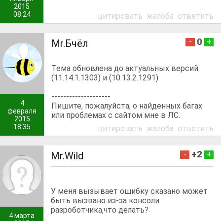
2015
08:24
цитировать
жалоба
ответить
0
-
+
Mr.Бчёл
Тема обновлена до актуальных версий
(11.14.1.1303) и (10.13.2.1291)
--------------------
4
Пишите, пожалуйста, о найденных багах
февраля
или проблемах с сайтом мне в ЛС.
2015
18:35
цитировать
жалоба
ответить
+2
-
+
Mr.Wild
У меня вызывает ошибку сказано может
быть вызвано из-за консоли
разроботчика,что делать?
4 марта