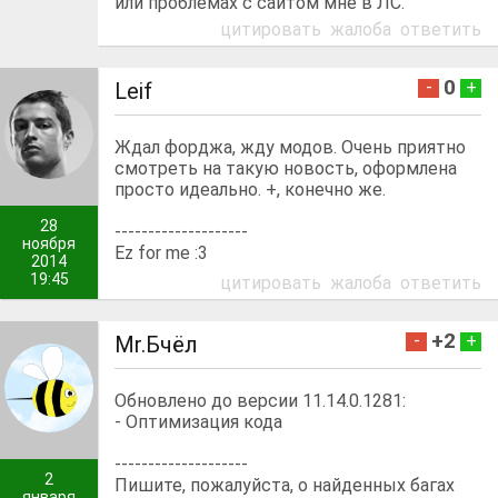
или проблемах с сайтом мне в ЛС.
цитировать
жалоба
ответить
0
-
+
Lеif
Ждал форджа, жду модов. Очень приятно
смотреть на такую новость, оформлена
просто идеально. +, конечно же.
28
--------------------
ноября
Ez for me :3
2014
19:45
цитировать
жалоба
ответить
+2
-
+
Mr.Бчёл
Обновлено до версии 11.14.0.1281:
- Оптимизация кода
--------------------
2
Пишите, пожалуйста, о найденных багах
января