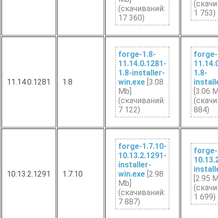
(cкачи
(cкачиваний:
1 753)
17 360)
forge-1.8-
forge-
11.14.0.1281-
11.14.
1.8-installer-
1.8-
11.14.0.1281
1.8
win.exe
[3.08
install
Mb]
[3.06 
(cкачиваний:
(cкачи
7 122)
884)
forge-1.7.10-
forge-
10.13.2.1291-
10.13.
installer-
install
10.13.2.1291
1.7.10
win.exe
[2.98
[2.95 
Mb]
(cкачи
(cкачиваний:
1 699)
7 887)