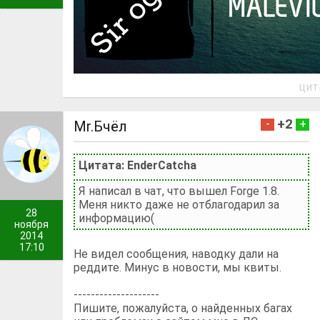
цит
+2
-
+
Mr.Бчёл
Цитата: EnderCatcha
Я написал в чат, что вышел Forge 1.8.
Меня никто даже не отблагодарил за
28
информацию(
ноября
2014
17:10
Не видел сообщения, наводку дали на
реддите. Минус в новости, мы квиты.
--------------------
Пишите, пожалуйста, о найденных багах