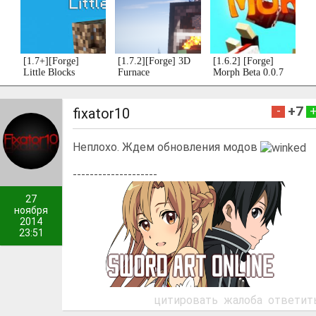
[1.7+][Forge]
[1.7.2][Forge] 3D
[1.6.2] [Forge]
Little Blocks
Furnace
Morph Beta 0.0.7
+7
-
fixator10
Неплохо. Ждем обновления модов
--------------------
27
ноября
2014
23:51
цитировать
жалоба
ответит