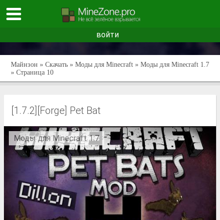
войти
Майнзон
»
Скачать
»
Моды для Minecraft
»
Моды для Minecraft 1.7
» Страница 10
[1.7.2][Forge] Pet Bat
Моды для Minecraft 1.7