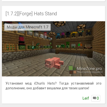
[1.7.2][Forge] Hats Stand
Моды для Minecraft 1.7
Установил мод iChun's Hats? Тогда устанавливай это
дополнение, оно добавит вешалки для твоих шапок!
Lеif
0