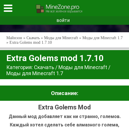
войти
Майнзон
»
Скачать
»
Моды для Minecraft
»
Моды для Minecraft 1.7
» Extra Golems mod 1.7.10
Extra Golems mod 1.7.10
Категория:
Скачать
/
Моды для Minecraft
/
Моды для Minecraft 1.7
Описание:
Extra Golems Mod
Данный мод добавляет как ни странно, големов.
Каждый хотел сделать себе алмазного голема,