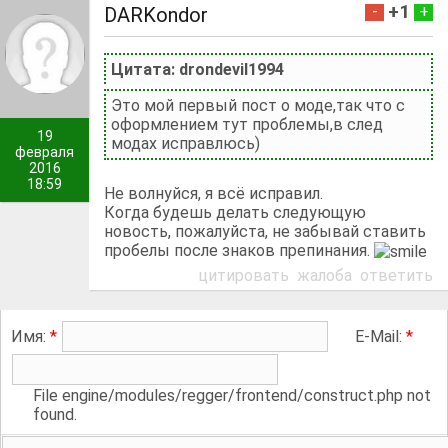
+1
-
+
DARKondor
Цитата: drondevil1994
Это мой первый пост о моде,так что с
оформлением тут проблемы,в след
19
модах исправлюсь)
февраля
2016
18:59
Не волнуйся, я всё исправил.
Когда будешь делать следующую
новость, пожалуйста, не забывай ставить
пробелы после знаков препинания.
цитировать
жалоба
ответить
Имя:
*
E-Mail:
*
File engine/modules/regger/frontend/construct.php not
found.