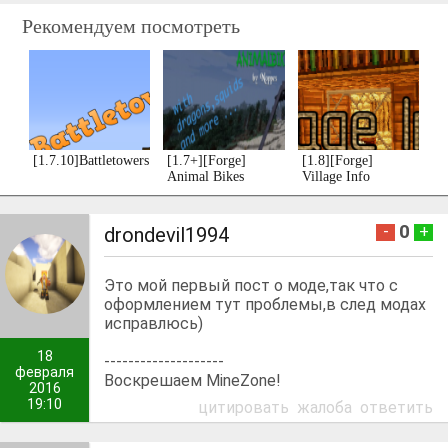
Рекомендуем посмотреть
[1.7.10]Battletowers[Forge]
[1.7+][Forge]
[1.8][Forge]
Animal Bikes
Village Info
0
-
+
drondevil1994
Это мой первый пост о моде,так что с
оформлением тут проблемы,в след модах
исправлюсь)
18
--------------------
февраля
Воскрешаем MineZone!
2016
19:10
цитировать
жалоба
ответить