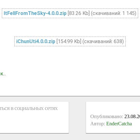
ItFellFromTheSky-4.0.0.zip
[83.26 Kb] (cкачиваний: 1 145)
iChunUti4.0.0.zip
[154.99 Kb] (cкачиваний: 638)
ак
...
ься в социальных сетях
Опубликовано:
23.08.2
Автор:
EnderCatcha