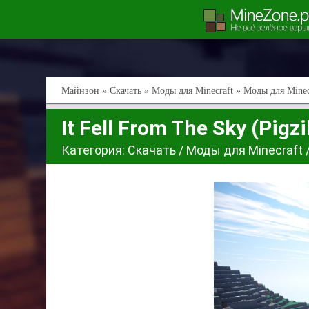
Майнзон
»
Скачать
»
Моды для Minecraft
»
Моды для Minec
It Fell From The Sky (Pigzil
Категория:
Скачать
/
Моды для Minecraft