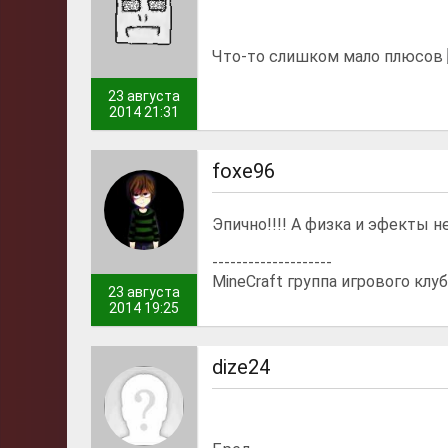
Что-то слишком мало плюсов
23 августа
2014 21:31
foxe96
Эпично!!!! А физка и эфекты н
--------------------
MineCraft группа игрового клу
23 августа
2014 19:25
dize24