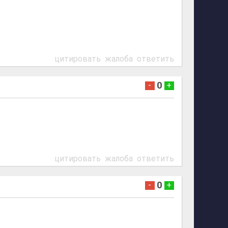
цитировать
жалоба
ответить
0
-
+
цитировать
жалоба
ответить
0
-
+