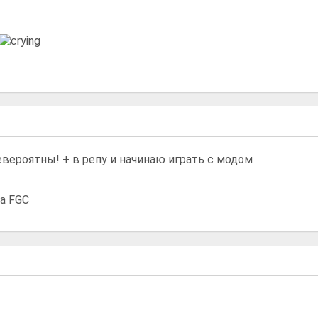
евероятны! + в репу и начинаю играть с модом
ба FGC