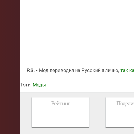
P.S. -
Мод переводил на Русский я лично,
так к
Тэги:
Моды
Рейтинг
Поделит