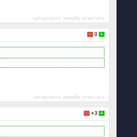
цитировать
жалоба
ответить
0
-
+
цитировать
жалоба
ответить
+3
-
+