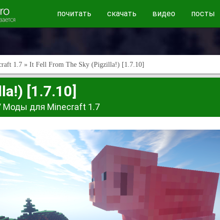
почитать
скачать
видео
посты
raft 1.7
» It Fell From The Sky (Pigzilla!) [1.7.10]
la!) [1.7.10]
/
Моды для Minecraft 1.7