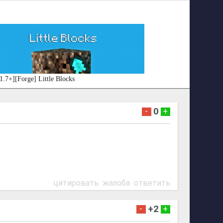
1.7+][Forge] Little Blocks
0
-
+
цитировать
жалоба
ответить
+2
-
+