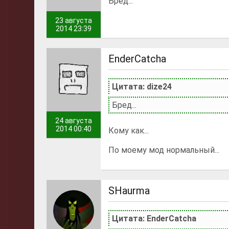
Бред...
23 августа
2014 23:39
EnderCatcha
Цитата: dize24
Бред...
24 августа
2014 00:40
Кому как...
По моему мод нормальный...
SHaurma
Цитата: EnderCatcha