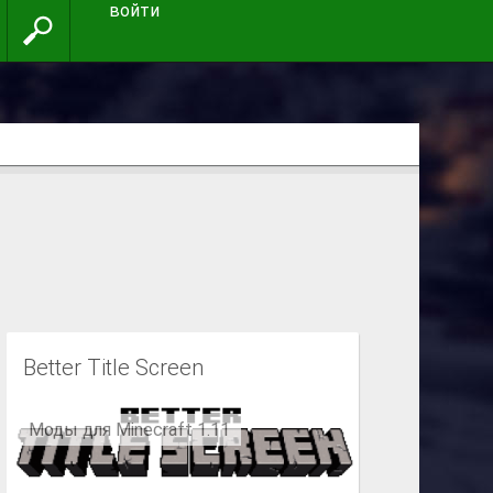
войти
Better Title Screen
Моды для Minecraft 1.11