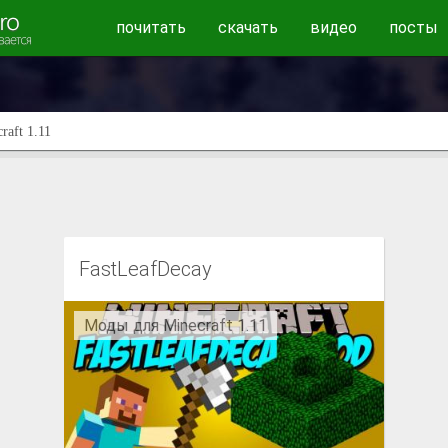
почитать
скачать
видео
посты
aft 1.11
FastLeafDecay
Моды для Minecraft 1.11