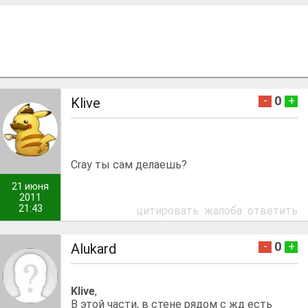
0
-
+
Klive
Cray ты сам делаешь?
21 июня
2011
21:43
цитировать
жалоба
ответить
0
-
+
Alukard
Klive
,
В этой части, в стене рядом с жд есть