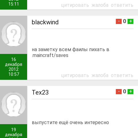
15:11
цитировать
жалоба
ответить
0
-
+
blackwind
на заметку всем фаилы пихать в
.maincraft/saves
16
декабря
2012
10:57
цитировать
жалоба
ответить
0
-
+
Tex23
выпустите ещё очень интересно
19
декабря