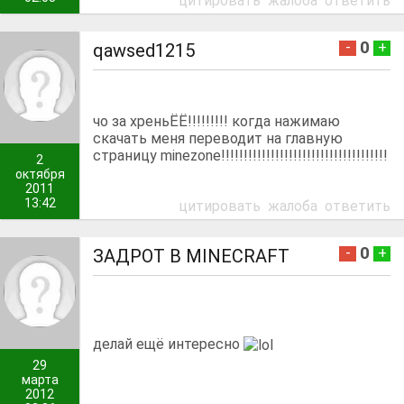
цитировать
жалоба
ответить
0
-
+
qawsed1215
чо за хреньЁЁ!!!!!!!!! когда нажимаю
скачать меня переводит на главную
страницу minezone!!!!!!!!!!!!!!!!!!!!!!!!!!!!!!!!!!!!!
2
октября
2011
13:42
цитировать
жалоба
ответить
0
-
+
ЗАДРОТ В MINECRAFT
делай ещё интересно
29
марта
2012