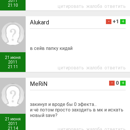
2011
21:10
цитировать
жалоба
ответить
+1
-
+
Alukard
в сейв папку кидай
21 июня
2011
21:11
цитировать
жалоба
ответить
0
-
+
MeRiN
закинул и вроде бы 0 эфекта...
и чё потом просто заходить в мк и искать
новый save?
21 июня
2011
21:14
цитировать
жалоба
ответить