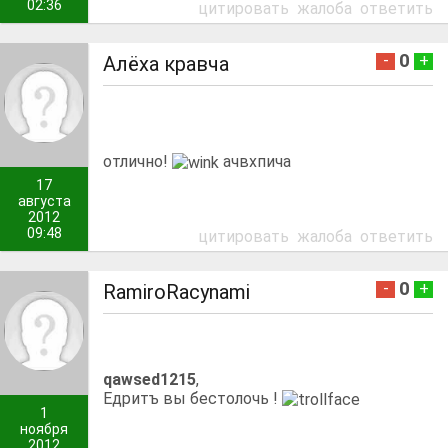
02:36
цитировать
жалоба
ответить
0
-
+
Алёха кравча
отлично!
ачвхпича
17
августа
2012
09:48
цитировать
жалоба
ответить
0
-
+
RamiroRacynami
qawsed1215
,
Едритъ вы бестолочь !
1
ноября
2012