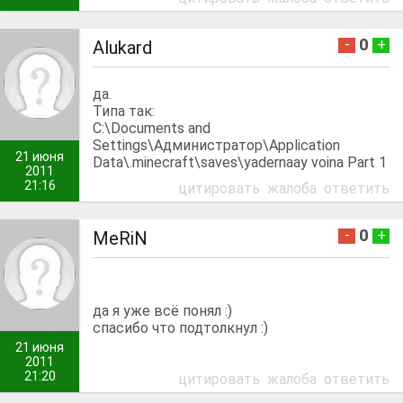
0
-
+
Alukard
да.
Типа так:
C:\Documents and
Settings\Администратор\Application
21 июня
Data\.minecraft\saves\yadernaay voina Part 1
2011
21:16
цитировать
жалоба
ответить
0
-
+
MeRiN
да я уже всё понял :)
спасибо что подтолкнул :)
21 июня
2011
21:20
цитировать
жалоба
ответить