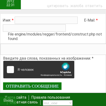
2012
22:31
цитировать
жалоба
ответить
Имя:
*
E-Mail:
*
File engine/modules/regger/frontend/construct.php not
found.
Введите два слова, показанных на изображении:
*
Карта сайта
Правила пользования
20
Вниз
20
Обратная связь
Вс