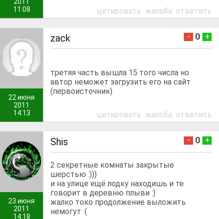
2011
11:08
цитировать
жалоба
ответить
0
-
+
zack
третяя часть вышла 15 того числа но
автор неможет загрузить его на сайт
(первоисточник)
22 июня
2011
14:13
цитировать
жалоба
ответить
0
-
+
Shis
2 секретные комнаты закрытые
шерстью :)))
и на улице ещё лодку находишь и те
говорит в деревню плыви :)
23 июня
жалко токо продолжение выложить
2011
немогут :(
14:18