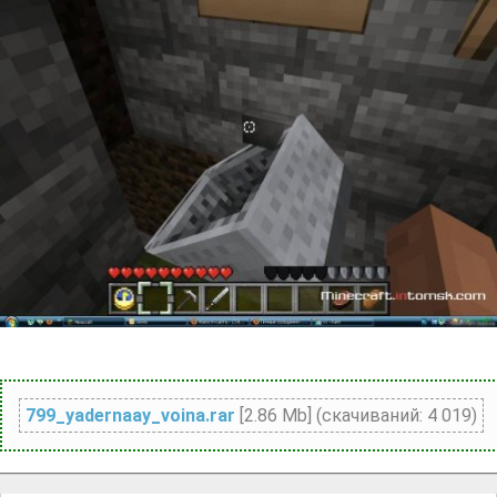
799_yadernaay_voina.rar
[2.86 Mb] (cкачиваний: 4 019)