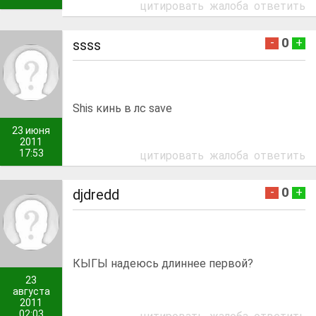
цитировать
жалоба
ответить
0
-
+
ssss
Shis кинь в лс save
23 июня
2011
17:53
цитировать
жалоба
ответить
0
-
+
djdredd
КЫГЫ надеюсь длиннее первой?
23
августа
2011
02:03