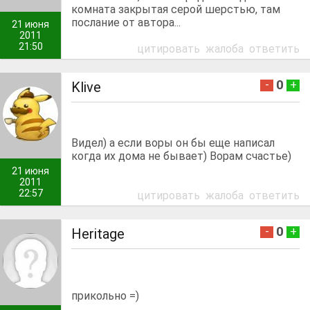
комната закрытая серой шерстью, там
послание от автора...
21 июня
2011
21:50
цитировать
жалоба
ответить
0
-
+
Klive
Видел) а если воры он бы еще написал
когда их дома не бывает) Ворам счастье)
21 июня
2011
22:57
цитировать
жалоба
ответить
0
-
+
Heritage
прикольно =)