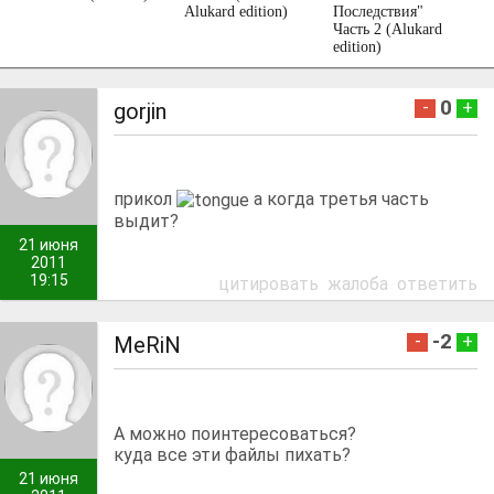
Alukard edition)
Последствия"
Часть 2 (Alukard
edition)
0
-
+
gorjin
прикол
а когда третья часть
выдит?
21 июня
2011
19:15
цитировать
жалоба
ответить
-2
-
+
MeRiN
А можно поинтересоваться?
куда все эти файлы пихать?
21 июня