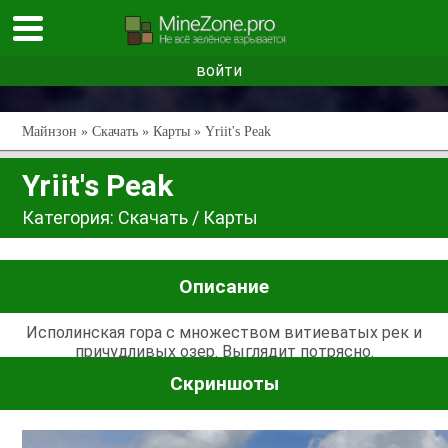
войти
Майнзон
»
Скачать
»
Карты
» Yriit's Peak
Yriit's Peak
Категория:
Скачать
/
Карты
Описание
Исполинская гора с множеством витиеватых рек и
причудливых озер. Выглядит потрясно.
Скриншоты