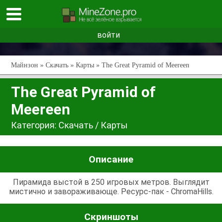
войти
Майнзон
»
Скачать
»
Карты
» The Great Pyramid of Meereen
The Great Pyramid of
Meereen
Категория:
Скачать
/
Карты
Описание
Пирамида выстой в 250 игровых метров. Выглядит
мистично и завораживающе. Ресурс-пак - ChromaHills.
Скриншоты